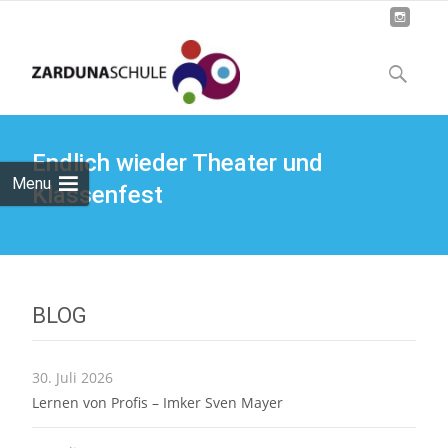
Skip
to
Suchen
content
nach:
Endlich wieder Theater und
Menu
Klassenfest
BLOG
30. Juli 2026
Lernen von Profis – Imker Sven Mayer