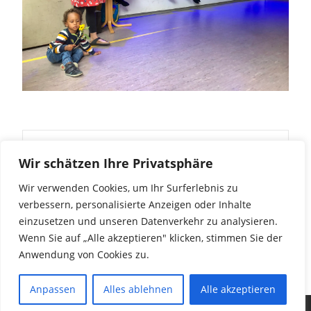
Post
←
Schulkinotage digital
Wie schön das duftet ?
→
Wir schätzen Ihre Privatsphäre
Wir verwenden Cookies, um Ihr Surferlebnis zu
navigation
verbessern, personalisierte Anzeigen oder Inhalte
einzusetzen und unseren Datenverkehr zu analysieren.
Wenn Sie auf „Alle akzeptieren" klicken, stimmen Sie der
Anwendung von Cookies zu.
Anpassen
Alles ablehnen
Alle akzeptieren