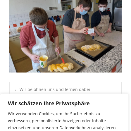
Post
←
Wir belohnen uns und lernen dabei
So sieht der Schulstart Klasse 1-6 aus
→
Wir schätzen Ihre Privatsphäre
navigation
Wir verwenden Cookies, um Ihr Surferlebnis zu
verbessern, personalisierte Anzeigen oder Inhalte
einzusetzen und unseren Datenverkehr zu analysieren.