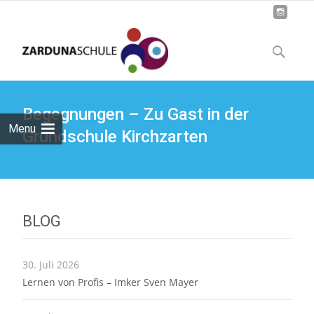
Skip
to
Suchen
content
nach:
Begegnungen – Zu Gast in der
Menu
Grundschule Kirchzarten
BLOG
30. Juli 2026
Lernen von Profis – Imker Sven Mayer