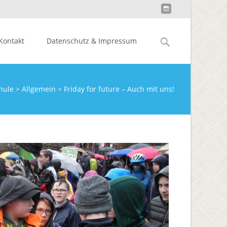
Suchen
 Kontakt
Datenschutz & Impressum
nach:
hule
>
Allgemein
>
Friday for future – Auch mit uns!