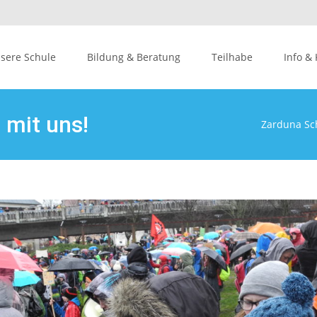
sere Schule
Bildung & Beratung
Teilhabe
Info &
nt
 mit uns!
Zarduna Sc