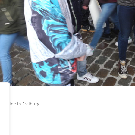
st
ersteine in Freiburg
vigation