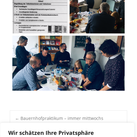
Post
←
Bauernhofpraktikum – immer mittwochs
Traditionen pflegen…
→
Wir schätzen Ihre Privatsphäre