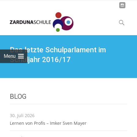
Skip
to
Suchen
content
nach:
Das letzte Schulparlament im
Menu
Schuljahr 2016/17
BLOG
30. Juli 2026
Lernen von Profis – Imker Sven Mayer